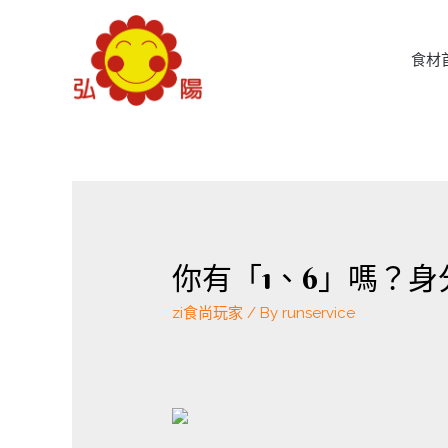
食材
你有「1、6」嗎？身
zi食尚玩家
/ By
runservice