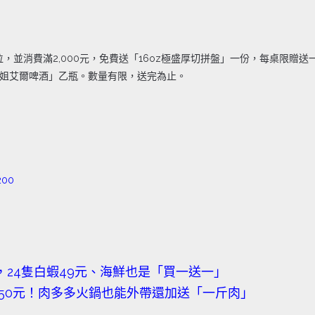
位，並消費滿2,000元，免費送「16oz極盛厚切拼盤」一份，每桌限贈
小姐艾爾啤酒」乙瓶。數量有限，送完為止。
200
，24隻白蝦49元、海鮮也是「買一送一」
不到250元！肉多多火鍋也能外帶還加送「一斤肉」