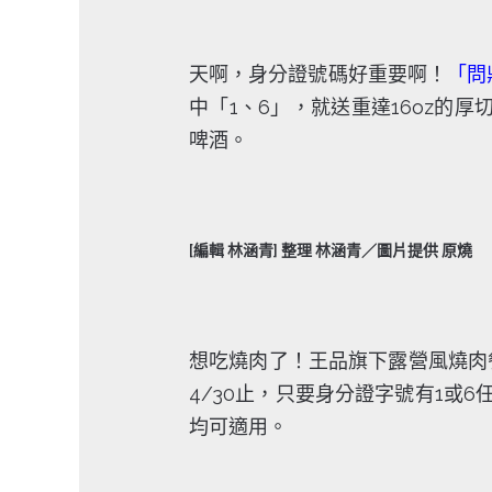
天啊，身分證號碼好重要啊！
「問
中「1、6」，就送重達16oz的
啤酒。
[編輯 林涵青] 整理 林涵青／圖片提供 原燒
想吃燒肉了！王品旗下露營風燒肉
4/30止，只要身分證字號有1或6
均可適用。