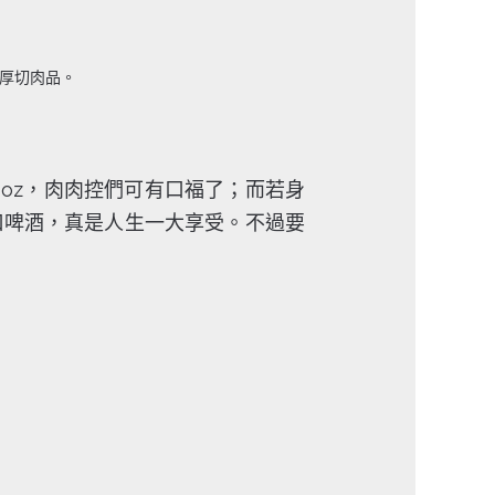
厚切肉品。
6oz，肉肉控們可有口福了；而若身
口啤酒，真是人生一大享受。不過要
。