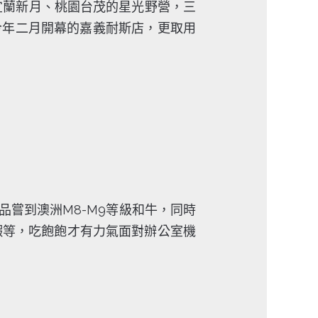
，宜蘭新月、桃園台茂的星光野營，三
今年二月開幕的嘉義耐斯店，更取用
品嘗到澳洲M8-M9等級和牛，同時
蝦等，吃飽飽才有力氣面對辦公室機