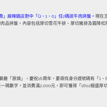
鼎」麻辣鍋店對中「Q、1、0」任2碼送牛肉拼盤
。
現在
厚切肉品拼盤，內容包括厚切雪花牛排、厚切豬排及霜降
餐廳「原燒」，慶祝16周年，要尋找身分證號碼有「1、
任一碼數字，並消費滿2,000元，即可獲得「16oz極