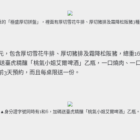
重的
「極盛厚切拼盤」，裡面有厚切雪花牛排、厚切豬排及霜降松阪豬3種
元，包含厚切雪花牛排、厚切豬排及霜降松阪豬，總重1
贈送臺虎精釀「桃氣小姐艾爾啤酒」乙瓶，一口燒肉、一
前3天預約，而且每桌限送一份。
▲身分證字號同時有1和6，加碼送臺虎精釀「桃氣小姐艾爾啤酒」乙瓶