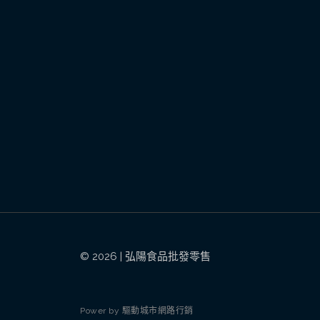
© 2026 | 弘陽食品批發零售
P
o
w
e
r
b
y
驅
動
城
市
網
路
行
銷