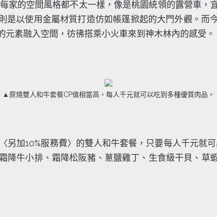
市，每家的空間風格都不太一樣，像是桃園統領的露營車
則是以使用金屬材質打造仿如帳篷掀起的大門外觀。而
的元素融入空間，彷彿搭乘小火車來到神木林內的感受。
▲原燒雙人和牛套餐CP值相當高，每人千元就可以吃到多種優質肉品。
元〈另加10%服務費〉的雙人和牛套餐，只要每人千元就可
牛、霜降牛小排、霜降松阪豬、蔥鹽雞丁、生食級干貝、草