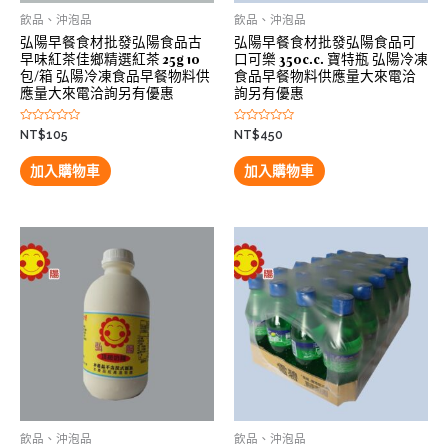
飲品、沖泡品
飲品、沖泡品
弘陽早餐食材批發弘陽食品古
弘陽早餐食材批發弘陽食品可
早味紅茶佳鄉精選紅茶 25g 10
口可樂 350c.c. 寶特瓶 弘陽冷凍
包/箱 弘陽冷凍食品早餐物料供
食品早餐物料供應量大來電洽
應量大來電洽詢另有優惠
詢另有優惠
評
評
NT$
105
NT$
450
分
分
0
0
滿
滿
加入購物車
加入購物車
分
分
5
5
飲品、沖泡品
飲品、沖泡品