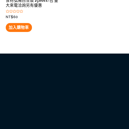
食材弘陽白豆漿 2500cc/包 量
大來電洽詢另有優惠
評
NT$
60
分
0
滿
加入購物車
分
5