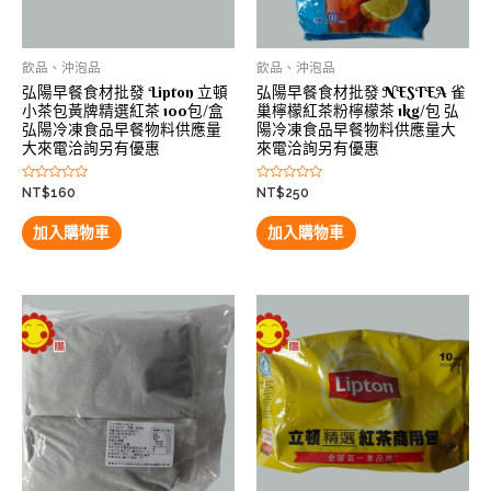
飲品、沖泡品
飲品、沖泡品
弘陽早餐食材批發 Lipton 立頓
弘陽早餐食材批發 NESTEA 雀
小茶包黃牌精選紅茶 100包/盒
巢檸檬紅茶粉檸檬茶 1kg/包 弘
弘陽冷凍食品早餐物料供應量
陽冷凍食品早餐物料供應量大
大來電洽詢另有優惠
來電洽詢另有優惠
評
評
NT$
160
NT$
250
分
分
0
0
滿
滿
加入購物車
加入購物車
分
分
5
5