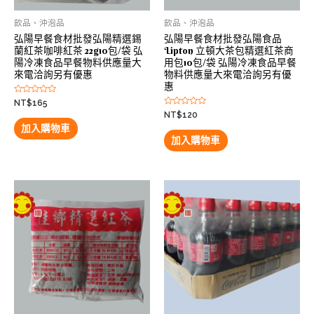
飲品、沖泡品
飲品、沖泡品
弘陽早餐食材批發弘陽精選錫
弘陽早餐食材批發弘陽食品
蘭紅茶咖啡紅茶 22g10包/袋 弘
Lipton 立頓大茶包精選紅茶商
陽冷凍食品早餐物料供應量大
用包10包/袋 弘陽冷凍食品早餐
來電洽詢另有優惠
物料供應量大來電洽詢另有優
惠
評
NT$
165
分
評
NT$
120
0
分
滿
加入購物車
0
分
滿
加入購物車
5
分
5