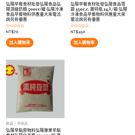
弘陽早餐食材批發弘陽食品弘
弘陽早餐食材批發弘陽食品雪
陽頂級奶精 500cc/罐 弘陽冷凍
碧 350c.c. 寶特瓶 24入/箱 弘陽
食品早餐物料供應量大來電洽
冷凍食品早餐物料供應量大來
詢另有優惠
電洽詢另有優惠
評
評
NT$
70
NT$
450
分
分
0
0
滿
滿
加入購物車
加入購物車
分
分
5
5
飲品、沖泡品
弘陽早點原物料弘陽專業早點