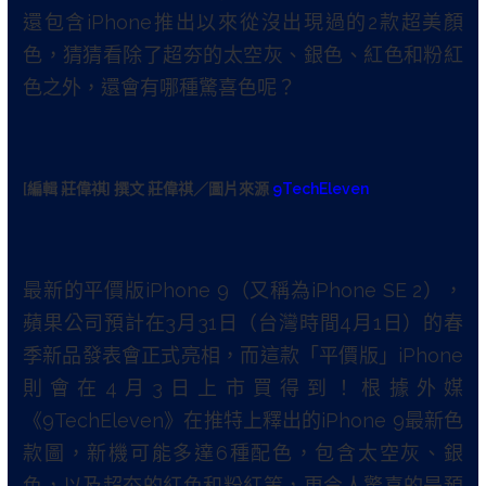
還包含iPhone推出以來從沒出現過的2款超美顏
色，猜猜看除了超夯的太空灰、銀色、紅色和粉紅
色之外，還會有哪種驚喜色呢？
[編輯 莊偉祺] 撰文 莊偉祺／圖片來源
9TechEleven
最新的平價版iPhone 9（又稱為iPhone SE 2），
蘋果公司預計在3月31日（台灣時間4月1日）的春
季新品發表會正式亮相，而這款「平價版」iPhone
則會在4月3日上市買得到！根據外媒
《9TechEleven》在推特上釋出的iPhone 9最新色
款圖，新機可能多達6種配色，包含太空灰、銀
色，以及超夯的紅色和粉紅等，更令人驚喜的是預