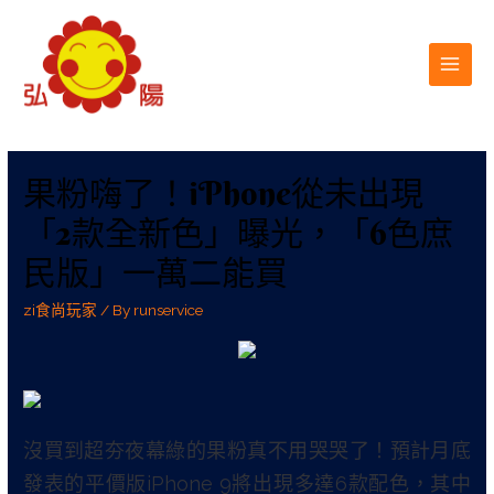
果粉嗨了！iPhone從未出現
「2款全新色」曝光，「6色庶
民版」一萬二能買
zi食尚玩家
/ By
runservice
沒買到超夯夜幕綠的果粉真不用哭哭了！預計月底
發表的平價版iPhone 9將出現多達6款配色，其中