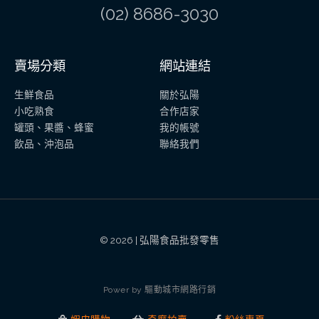
(02) 8686-3030
賣場分類
網站連結
生鮮食品
關於弘陽
小吃熟食
合作店家
罐頭、果醬、蜂蜜
我的帳號
飲品、沖泡品
聯絡我們
© 2026 | 弘陽食品批發零售
P
o
w
e
r
b
y
驅
動
城
市
網
路
行
銷