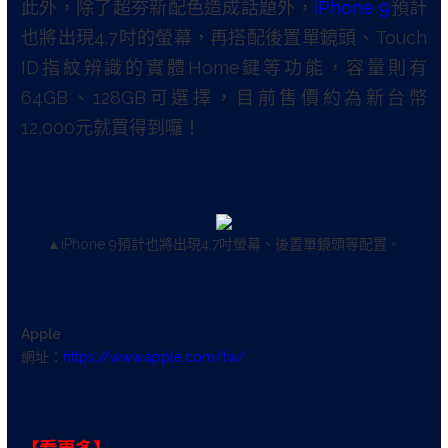
此外，除了超夯新配色造成話題外，
iPhone 9
預計
也將出現4.7吋的螢幕，再搭配後置單鏡頭、Touch
ID指紋辨識的實體Home鍵等功能，容量則有
64GB、128GB可選擇，目前售價約為新台幣
12,000元就買得到囉！
▲iPhone 9預計也將出現4.7吋螢幕、後置單鏡頭等配置。
Apple
網址：
https://www.apple.com/tw/