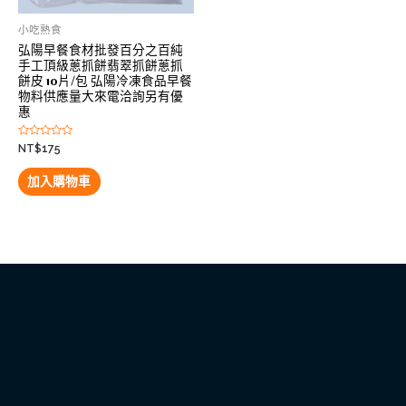
小吃熟食
弘陽早餐食材批發百分之百純
手工頂級蔥抓餅翡翠抓餅蔥抓
餅皮 10片/包 弘陽冷凍食品早餐
物料供應量大來電洽詢另有優
惠
評
NT$
175
分
0
滿
加入購物車
分
5