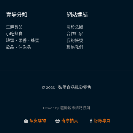
賣場分類
網站連結
生鮮食品
關於弘陽
小吃熟食
合作店家
罐頭、果醬、蜂蜜
我的帳號
飲品、沖泡品
聯絡我們
© 2026 | 弘陽食品批發零售
P
o
w
e
r
b
y
驅
動
城
市
網
路
行
銷
蝦皮購物
奇摩拍賣
粉絲專頁