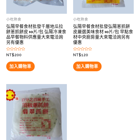
小吃熟食
小吃熟食
弘陽早餐食材批發千層地瓜拉
弘陽早餐食材批發弘陽蔥抓餅
餅蔥抓餅皮 10片/包 弘陽冷凍食
皮嚴選美味食材 10片/包 早點食
品早餐物料供應量大來電洽詢
材中央廚房量大來電洽詢另有
另有優惠
優惠
評
評
NT$
200
NT$
120
分
分
0
0
滿
滿
加入購物車
加入購物車
分
分
5
5