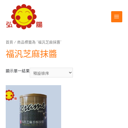
首頁
/ 商品標籤為 “福汎芝麻抹醬”
福汎芝麻抹醬
顯示單一結果