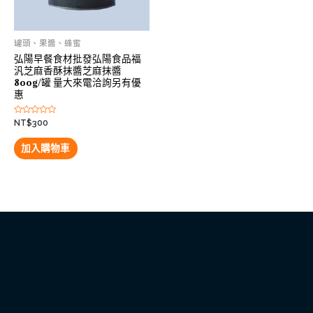
罐頭、果醬、蜂蜜
弘陽早餐食材批發弘陽食品福
汎芝麻香酥抹醬芝麻抹醬
800g/罐 量大來電洽詢另有優
惠
評
NT$
300
分
0
滿
加入購物車
分
5