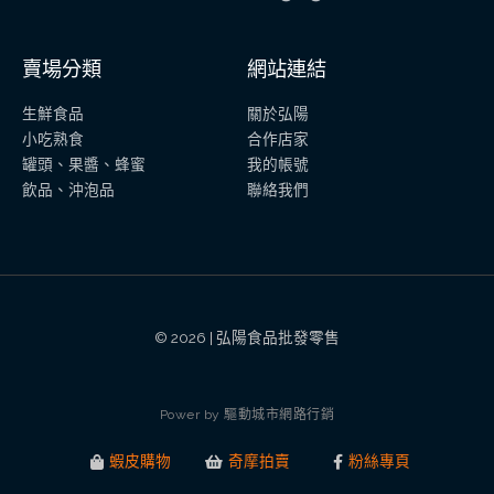
賣場分類
網站連結
生鮮食品
關於弘陽
小吃熟食
合作店家
罐頭、果醬、蜂蜜
我的帳號
飲品、沖泡品
聯絡我們
© 2026 | 弘陽食品批發零售
P
o
w
e
r
b
y
驅
動
城
市
網
路
行
銷
蝦皮購物
奇摩拍賣
粉絲專頁