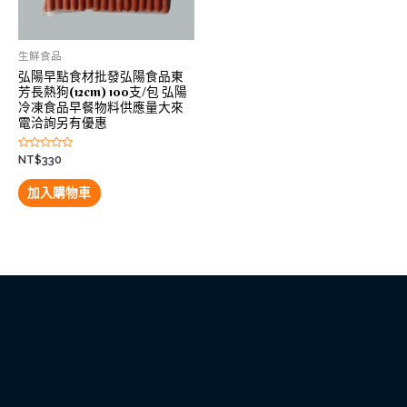
生鮮食品
弘陽早點食材批發弘陽食品東
芳長熱狗(12cm) 100支/包 弘陽
冷凍食品早餐物料供應量大來
電洽詢另有優惠
評
NT$
330
分
0
滿
加入購物車
分
5