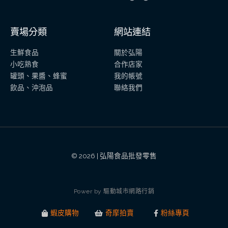
賣場分類
網站連結
生鮮食品
關於弘陽
小吃熟食
合作店家
罐頭、果醬、蜂蜜
我的帳號
飲品、沖泡品
聯絡我們
© 2026 | 弘陽食品批發零售
P
o
w
e
r
b
y
驅
動
城
市
網
路
行
銷
蝦皮購物
奇摩拍賣
粉絲專頁