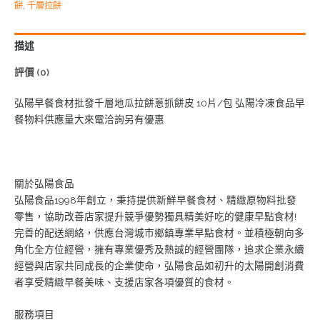
餅
,
千層拉餅
描述
評價 (0)
弘陽早餐食材批發千層地瓜拉餅蔥抓餅皮 10片/包 弘陽冷凍食品早
餐物料供應量大來電洽詢另有優惠
關於弘陽食品
弘陽食品1998年創立，秉持提供新鮮早餐食材、精緻原物料批發
零售，協助改善店家提升競爭優勢獨具精美好吃的健康早點食材!
完善的配送網絡，供應台灣城市鄉鎮專業早點食材。並積極朝向多
角化全方位經營，擁有專業優秀及熱誠的經營團隊，追求企業永續
經營與店家共同成長的企業使命，弘陽食品如初升的太陽開創消費
者享受精緻早餐美味、支援店家各項優質的食材。
服務項目