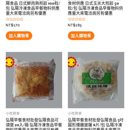
陽食品 日式鮮肉熟煎餃 100粒/
食材供應 日式玉米大煎餃 50
包 弘陽冷凍食品早餐物料供應
粒/包 弘陽冷凍食品早餐物料供
量大來電洽詢另有優惠
應量大來電洽詢另有優惠
評
評
NT$
170
NT$
185
分
分
0
0
滿
滿
加入購物車
加入購物車
分
分
5
5
小吃熟食
小吃熟食
弘陽早餐食材批發弘陽食品可
弘陽早餐食材批發弘陽食品 5吋
頌堡 20入/箱 弘陽冷凍食品早餐
圓形燻雞披薩 6片/包 弘陽冷凍
物料供應量大來電洽詢另有優
食品早餐物料供應量大來電洽