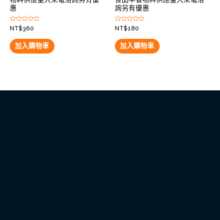
惠
詢另有優惠
評
評
NT$
360
NT$
180
分
分
0
0
滿
滿
加入購物車
加入購物車
分
分
5
5