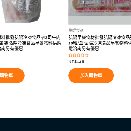
生鮮食品
材料批發弘陽冷凍食品4盎司牛肉
弘陽早餐食材批發弘陽冷凍食品
斤包裝 弘陽冷凍食品早餐物料供應
20粒/盒 弘陽冷凍食品早餐物料
洽詢另有優惠
電洽詢另有優惠
評
NT$
146
分
0
滿
分
購物車
加入購物車
5