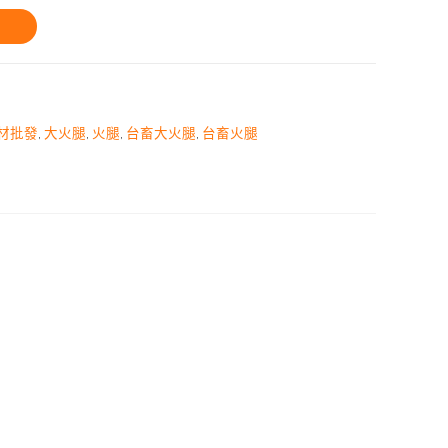
材批發
,
大火腿
,
火腿
,
台畜大火腿
,
台畜火腿