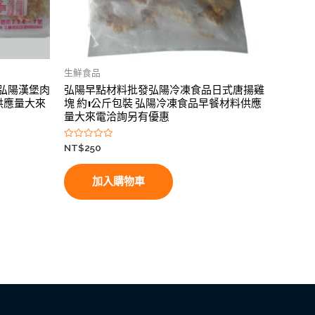
生鮮食品
弘陽漢堡肉
弘陽早點材料批發弘陽冷凍食品日式唐揚雞
供應量大來
塊 約1公斤包裝 弘陽冷凍食品早餐材料供應
量大來電洽詢另有優惠
評
NT$
250
分
0
滿
分
加入購物車
5