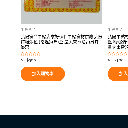
生鮮食品
生鮮食品
弘陽食品早點店家好伙伴早點食材供應弘陽
弘陽早點
特級沙拉 (常溫) 5斤/盒 量大來電洽詢另有
堡 約1公
優惠
量大來電
評
評
NT$
300
NT$
400
分
分
0
0
滿
滿
分
分
加入購物車
加入
5
5