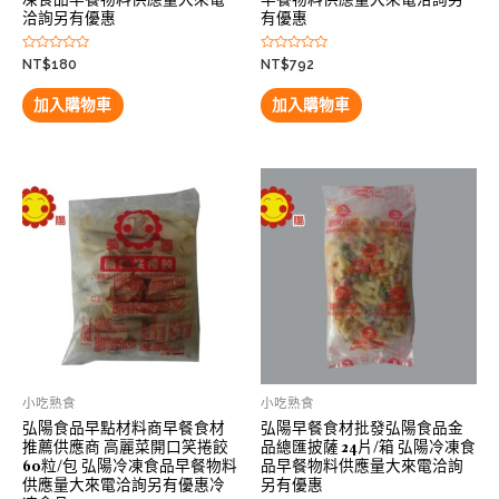
洽詢另有優惠
有優惠
評
評
NT$
180
NT$
792
分
分
0
0
滿
滿
加入購物車
加入購物車
分
分
5
5
小吃熟食
小吃熟食
弘陽食品早點材料商早餐食材
弘陽早餐食材批發弘陽食品金
推薦供應商 高麗菜開口笑捲餃
品總匯披薩 24片/箱 弘陽冷凍食
60粒/包 弘陽冷凍食品早餐物料
品早餐物料供應量大來電洽詢
供應量大來電洽詢另有優惠冷
另有優惠