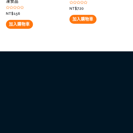
凍食品
評
NT$
720
分
評
NT$
156
0
分
滿
加入購物車
0
分
滿
加入購物車
5
分
5