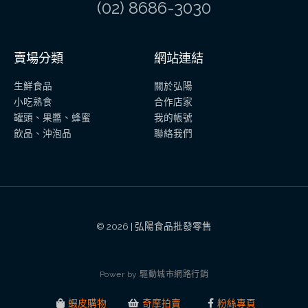
(02) 8686-3030
賣場分類
網站連結
生鮮食品
關於弘陽
小吃熟食
合作店家
罐頭、果醬、蜂蜜
我的帳號
飲品、沖泡品
聯絡我們
© 2026 | 弘陽食品批發零售
P
o
w
e
r
b
y
驅
動
城
市
網
路
行
銷
蝦皮購物
奇摩拍賣
粉絲專頁